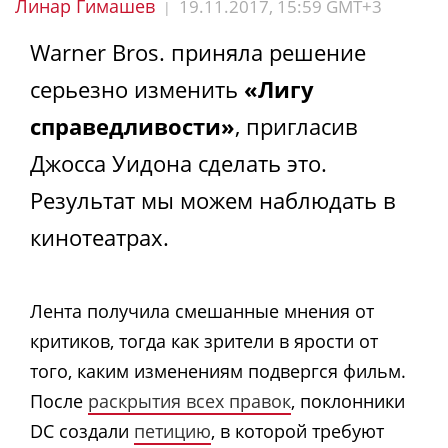
Линар Гимашев
19.11.2017, 15:59 GMT+3
|
Warner Bros. приняла решение
серьезно изменить
«Лигу
справедливости»
, пригласив
Джосса Уидона сделать это.
Результат мы можем наблюдать в
кинотеатрах.
Лента получила смешанные мнения от
критиков, тогда как зрители в ярости от
того, каким изменениям подвергся фильм.
После
раскрытия всех правок
, поклонники
DC создали
петицию
, в которой требуют