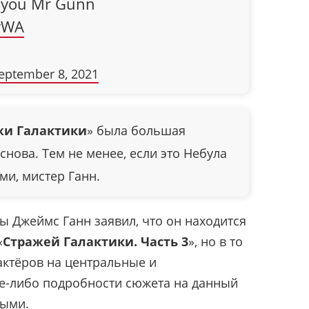
r you Mr Gunn
hvWA
eptember 8, 2021
жи Галактики
» была большая
 снова. Тем не менее, если это Небула
ами, мистер Ганн.
ы Джеймс Ганн заявил, что он находится
«
Стражей Галактики. Часть 3
», но в то
актёров на центральные и
ие-либо подробности сюжета на данный
ными.