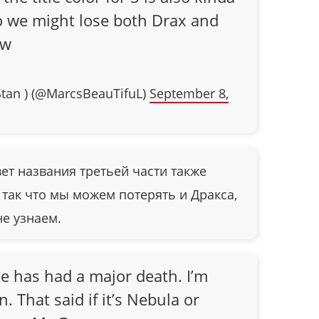
so we might lose both Drax and
ow
Stan ) (@MarcsBeauTifuL)
September 8,
вет названия третьей части также
 так что мы можем потерять и Дракса,
не узнаем.
e has had a major death. I’m
. That said if it’s Nebula or