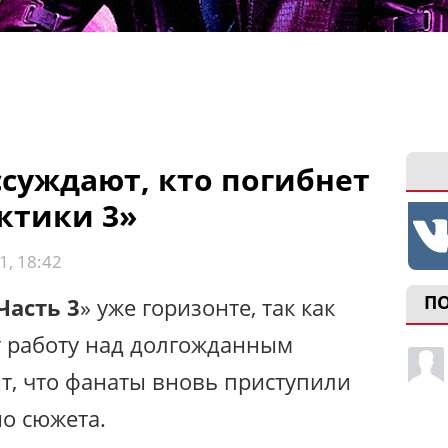
суждают, кто погибнет
ктики 3»
1, 18:42
П
Часть 3
» уже горизонте, так как
 работу над долгожданным
ит, что фанаты вновь приступили
но сюжета.