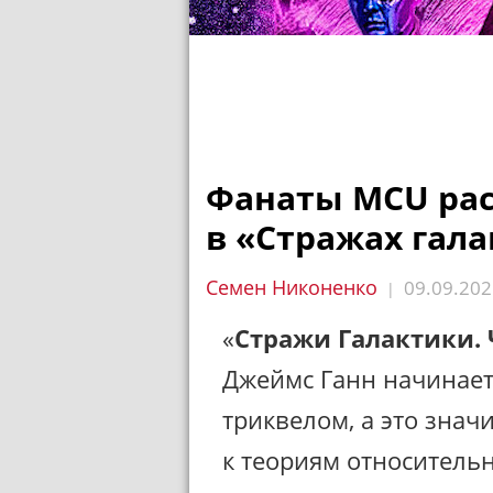
Фанаты MCU рас
в «Стражах гала
Семен Никоненко
09.09.202
|
«
Стражи Галактики. 
Джеймс Ганн начинает
триквелом, а это знач
к теориям относитель