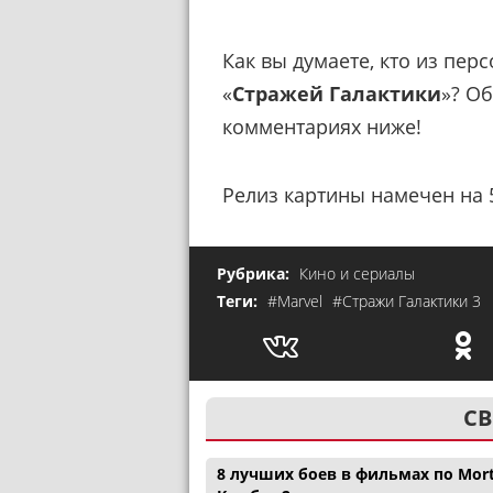
Как вы думаете, кто из пер
«
Стражей Галактики
»? О
комментариях ниже!
Релиз картины намечен на 5
Рубрика:
Кино и сериалы
Теги:
#Marvel
#Стражи Галактики 3
СВ
8 лучших боев в фильмах по Mor