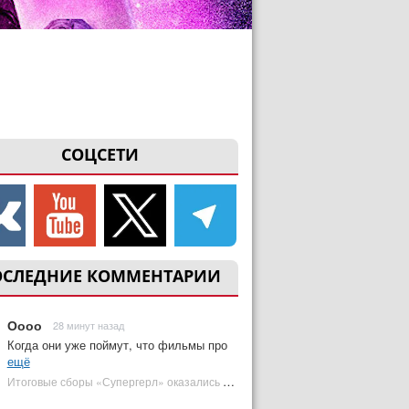
СОЦСЕТИ
ОСЛЕДНИЕ КОММЕНТАРИИ
Оооо
28 минут назад
Когда они уже поймут, что фильмы про
ещё
Итоговые сборы «Супергерл» оказались худшими для DC за два десятилетия | Plugged In Ru