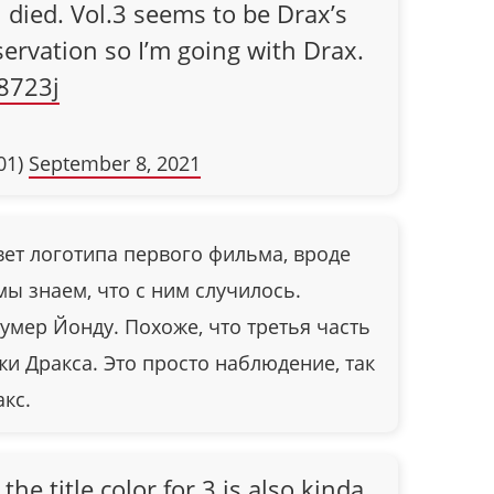
 died. Vol.3 seems to be Drax’s
servation so I’m going with Drax.
78723j
01)
September 8, 2021
Цвет логотипа первого фильма, вроде
 мы знаем, что с ним случилось.
 умер Йонду. Похоже, что третья часть
жи Дракса. Это просто наблюдение, так
акс.
 the title color for 3 is also kinda