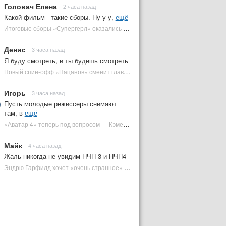
Головач Елена
2 часа назад
Какой фильм - такие сборы. Ну-у-у,
ещё
Итоговые сборы «Супергерл» оказались худшими для DC за два десятилетия | Plugged In Ru
Денис
3 часа назад
Я буду смотреть, и ты будешь смотреть
Новый спин-офф «Пацанов» сменит главного героя | Plugged In Ru
Игорь
3 часа назад
Пусть молодые режиссеры снимают
там, в
ещё
«Аватар 4» теперь под вопросом — Кэмерон решил отойти от продолжения | Plugged In Ru
Майк
4 часа назад
Жаль никогда не увидим НЧП 3 и НЧП4
Эндрю Гарфилд хочет «очень странное» возвращение Человека-паука в MCU | Plugged In Ru