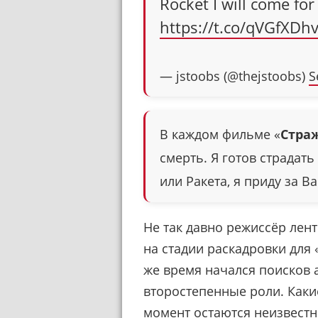
Rocket I will come fo
https://t.co/qVGfXD
— jstoobs (@thejstoobs)
S
В каждом фильме «
Стра
смерть. Я готов страдать
или Ракета, я приду за В
Не так давно режиссёр лент
на стадии раскадровки для 
же время начался поисков 
второстепенные роли. Как
момент остаются неизвест