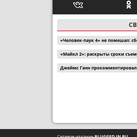
СВ
«Человек-паук 4» не помешал: с
«Майкл 2»: раскрыты сроки съем
Джеймс Ганн прокомментировал 
Сетевое издание
PLUGGED IN RU