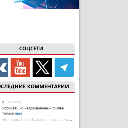
СОЦСЕТИ
ОСЛЕДНИЕ КОММЕНТАРИИ
с
час назад
хороший, но недооценённый фильм
только
ещё
Итоговые сборы «Супергерл» оказались худшими для DC за два десятилетия | Plugged In Ru