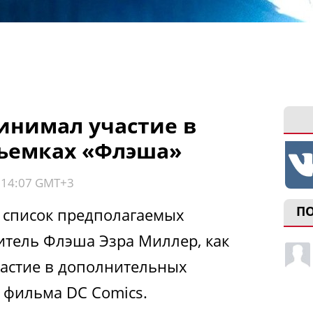
инимал участие в
ъемках «Флэша»
, 14:07 GMT+3
П
 список предполагаемых
итель Флэша Эзра Миллер, как
частие в дополнительных
 фильма DC Comics.