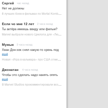
Сергей
час назад
Нет не должны
8 лучших боев в фильмах по Mortal Kombat: от «Смертельной битвы» до «Мортал Комбат 2» | Plugged In Ru
Если чо мне 12 лет
2 часа назад
Ты актёра имеешь ввиду или фильм?
Marvel выбрали нового Циклопа для «Людей Икс» | Plugged In Ru
Мужык
3 часа назад
Хван Дон-хек снял какую-то хрень под
ещё
Новая «Игра в кальмара» про США отменена | Plugged In Ru
Джонатан
4 часа назад
Чтобы это сделать надо нанять опять
ещё
В Marvel Studios прокомментировали возвращение Канга на экраны | Plugged In Ru