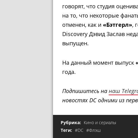
говорят, что студия оценив
на то, что некоторые фана
отменен, как и
«Бэтгерл»
, 
Discovery Дэвид Заслав нед
выпущен.
На данный момент выпуск
года.
Подпишитесь на
наш Teleg
новостях DC одними из перв
Рубрика:
Кино и сериалы
Теги:
#DC
#Флэш