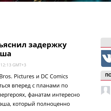
ъяснил задержку
эша
, 12:13 GMT+3
П
Bros. Pictures и DC Comics
ься вперед с планами по
пергероях, фанатам интересно
лэша, который полноценно