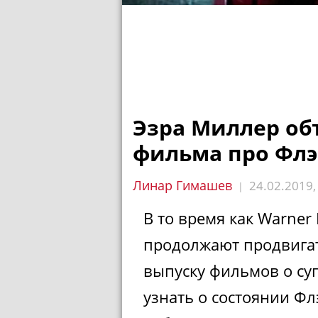
Эзра Миллер об
фильма про Фл
Линар Гимашев
24.02.2019
|
В то время как Warner 
продолжают продвигат
выпуску фильмов о су
узнать о состоянии Ф