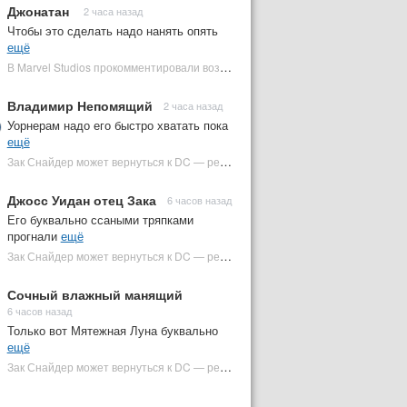
Джонатан
2 часа назад
Чтобы это сделать надо нанять опять
ещё
В Marvel Studios прокомментировали возвращение Канга на экраны | Plugged In Ru
Владимир Непомящий
2 часа назад
Уорнерам надо его быстро хватать пока
ещё
Зак Снайдер может вернуться к DC — режиссер общался с Warner Bros. (фото) | Plugged In Ru
Джосс Уидан отец Зака
6 часов назад
Его буквально ссаными тряпками
прогнали
ещё
Зак Снайдер может вернуться к DC — режиссер общался с Warner Bros. (фото) | Plugged In Ru
Сочный влажный манящий
6 часов назад
Только вот Мятежная Луна буквально
ещё
Зак Снайдер может вернуться к DC — режиссер общался с Warner Bros. (фото) | Plugged In Ru