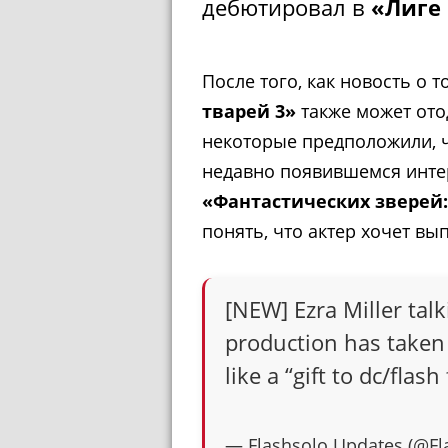
дебютировал в
«Лиге
После того, как новость о т
тварей 3»
также может ото
некоторые предположили, ч
недавно появившемся интер
«Фантастических зверей:
понять, что актер хочет вы
[NEW] Ezra Miller talk
production has taken 
like a “gift to dc/flash
— Flashsolo Updates (@F