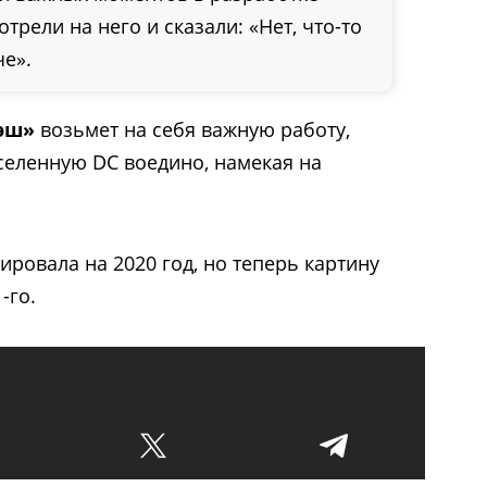
трели на него и сказали: «Нет, что-то
че».
эш»
возьмет на себя важную работу,
селенную DC воедино, намекая на
ровала на 2020 год, но теперь картину
-го.