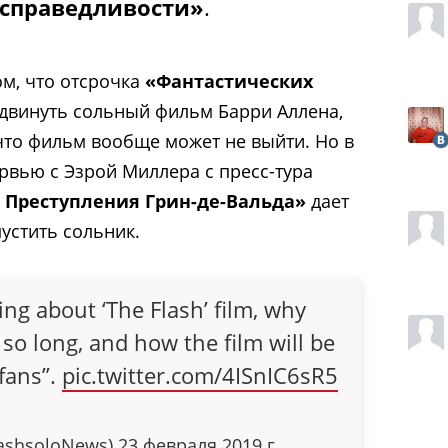
 справедливости»
.
ом, что отсрочка
«Фантастических
двинуть сольный фильм Барри Аллена,
то фильм вообще может не выйти. Но в
вью с Эзрой Миллера с пресс-тура
 Преступления Грин-де-Вальда»
дает
пустить сольник.
ing about ‘The Flash’ film, why
so long, and how the film will be
 fans”.
pic.twitter.com/4ISnIC6sR5
lashsoloNews)
23 февраля 2019 г.