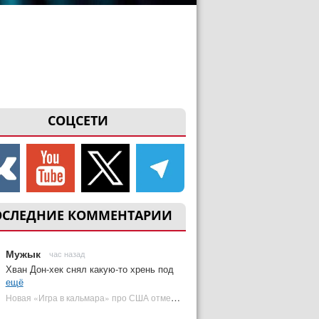
СОЦСЕТИ
ОСЛЕДНИЕ КОММЕНТАРИИ
Мужык
час назад
Хван Дон-хек снял какую-то хрень под
ещё
Новая «Игра в кальмара» про США отменена | Plugged In Ru