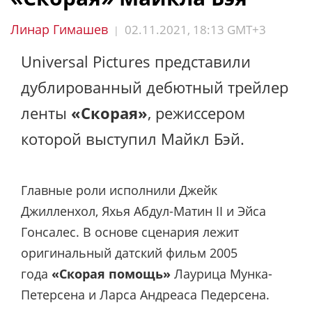
Линар Гимашев
02.11.2021, 18:13 GMT+3
|
Universal Pictures представили
дублированный дебютный трейлер
ленты
«Скорая»
, режиссером
которой выступил Майкл Бэй.
Главные роли исполнили Джейк
Джилленхол, Яхья Абдул-Матин II и Эйса
Гонсалес. В основе сценария лежит
оригинальный датский фильм 2005
года
«Скорая помощь»
Лаурица Мунка-
Петерсена и Ларса Андреаса Педерсена.