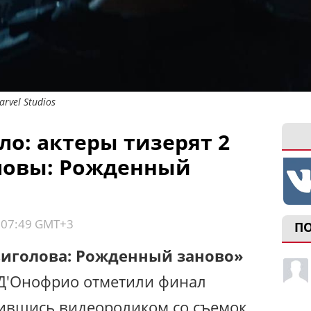
rvel Studios
ло: актеры тизерят 2
ловы: Рожденный
, 07:49 GMT+3
П
иголова: Рожденный заново»
 Д'Онофрио отметили финал
лившись видеороликом со съемок