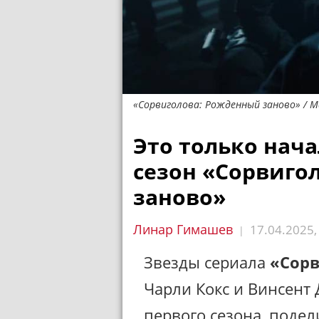
«Сорвиголова: Рожденный заново» / Ma
Это только нача
сезон «Сорвиго
заново»
Линар Гимашев
17.04.2025
|
Звезды сериала
«Сорв
Чарли Кокс и Винсент
первого сезона, поде