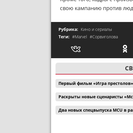
свою кампанию против люде
Рубрика:
Кино и сериалы
Теги:
#Marvel
#Сорвиголова
СВ
Первый фильм «Игра престолов»
Раскрыты новые сценаристы «Мс
Два новых спецвыпуска MCU в р