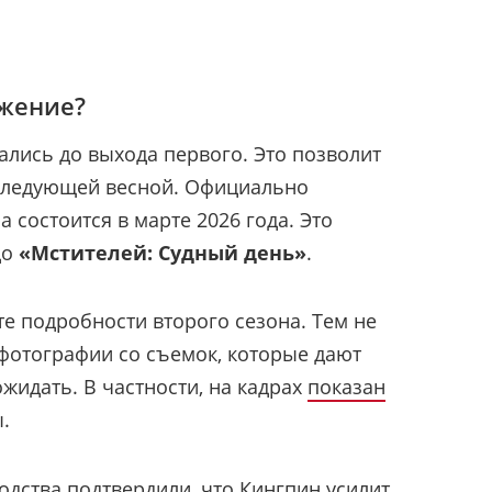
лжение?
ались до выхода первого. Это позволит
следующей весной. Официально
 состоится в марте 2026 года. Это
до
«Мстителей: Судный день»
.
те подробности второго сезона. Тем не
 фотографии со съемок, которые дают
ожидать. В частности, на кадрах
показан
.
водства
подтвердили
, что Кингпин усилит