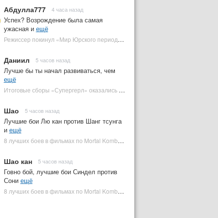
Абдулла777
4 часа назад
Успех? Возрождение была самая
ужасная и
ещё
Режиссер покинул «Мир Юрского периода 5» | Plugged In Ru
Даниил
5 часов назад
Лучше бы ты начал развиваться, чем
ещё
Итоговые сборы «Супергерл» оказались худшими для DC за два десятилетия | Plugged In Ru
Шао
5 часов назад
Лучшие бои Лю кан против Шанг тсунга
и
ещё
8 лучших боев в фильмах по Mortal Kombat: от «Смертельной битвы» до «Мортал Комбат 2» | Plugged In Ru
Шао кан
5 часов назад
Говно бой, лучшие бои Синдел против
Сони
ещё
8 лучших боев в фильмах по Mortal Kombat: от «Смертельной битвы» до «Мортал Комбат 2» | Plugged In Ru