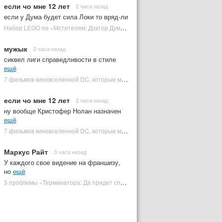
если чо мне 12 лет
2 часа назад
если у Дума будет сила Локи то вряд-ли
Набор LEGO по «Мстителям: Доктор Дум» раскрыл костюм Часового | Plugged In Ru
мужык
2 часа назад
сиквел лиги справедливости в стиле
ещё
7 фильмов киновселенной DC, которые может снять Зак Снайдер | Plugged In Ru
если чо мне 12 лет
2 часа назад
ну вообще Кристофер Нолан назначен
ещё
7 фильмов киновселенной DC, которые может снять Зак Снайдер | Plugged In Ru
Маркус Райт
3 часа назад
У каждого свое видение на франшизу,
но
ещё
3 проблемы «Терминатора: Да придет спаситель», которые испортили фильм | Plugged In Ru