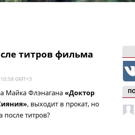
осле титров фильма
, 10:58 GMT+3
П
а Майка Флэнагана
«Доктор
Сияния»
, выходит в прокат, но
а после титров?