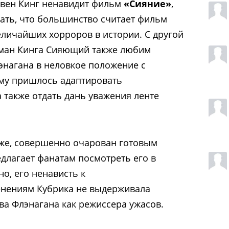
тивен Кинг ненавидит фильм
«Сияние»
,
ать, что большинство считает фильм
еличайших хорроров в истории. С другой
ман Кинга Сияющий также любим
энагана в неловкое положение с
 ему пришлось адаптировать
 также отдать дань уважения ленте
оже, совершенно очарован готовым
едлагает фанатам посмотреть его в
о, его ненависть к
нениям Кубрика не выдерживала
ва Флэнагана как режиссера ужасов.