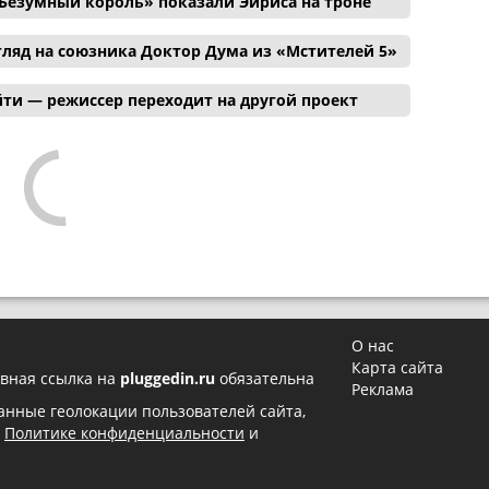
Безумный король» показали Эйриса на троне
ляд на союзника Доктор Дума из «Мстителей 5»
ти — режиссер переходит на другой проект
О нас
Карта сайта
вная ссылка на
pluggedin.ru
обязательна
Реклама
 данные геолокации пользователей сайта,
в
Политике конфиденциальности
и