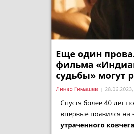
Еще один прова
фильма «Индиан
судьбы» могут 
Линар Гимашев
28.06.2023
|
Спустя более 40 лет п
впервые появился на 
утраченного ковчег