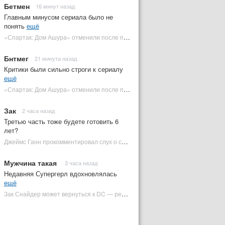
Бетмен
16 минут назад
Главным минусом сериала было не
понять
ещё
«Спартак: Дом Ашура» отменили после первого сезона | Plugged In Ru
Бнтмег
21 минута назад
Критики были сильно строги к сериалу
ещё
«Спартак: Дом Ашура» отменили после первого сезона | Plugged In Ru
Зак
2 часа назад
Третью часть тоже будете готовить 6
лет?
Джеймс Ганн прокомментировал слух о съемках «Бэтмена 3» | Plugged In Ru
Мужчина такая
3 часа назад
Недавняя Супергерл вдохновлялась
ещё
Зак Снайдер может вернуться к DC — режиссер общался с Warner Bros. (фото) | Plugged In Ru