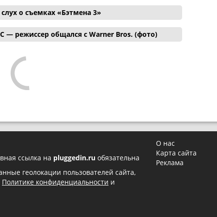
лух о съемках «Бэтмена 3»
C — режиссер общался с Warner Bros. (фото)
О нас
Карта сайта
вная ссылка на
pluggedin.ru
обязательна
Реклама
 данные геолокации пользователей сайта,
в
Политике конфиденциальности
и