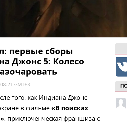
л: первые сборы
а Джонс 5: Колесо
разочаровать
, 08:21 GMT+3
П
осле того, как Индиана Джонс
экране в фильме
«В поисках
а»
, приключенческая франшиза с