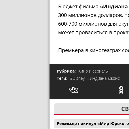
Бюджет фильма
«Индиана 
300 миллионов долларов, п
600-700 миллионов для оку
может провалиться в прока
Премьера в кинотеатрах сос
Рубрика:
Кино и сериалы
Теги:
#Disney
#Индиана Джонс
СВ
Режиссер покинул «Мир Юрского