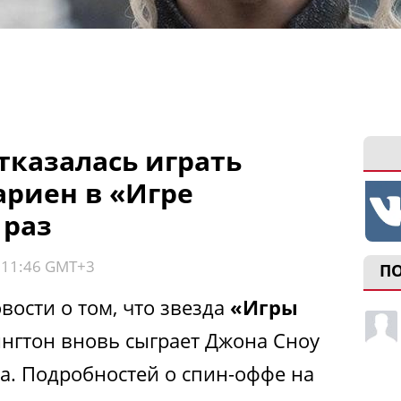
тказалась играть
ариен в «Игре
 раз
, 11:46 GMT+3
П
ости о том, что звезда
«Игры
ингтон вновь сыграет Джона Сноу
а. Подробностей о спин-оффе на