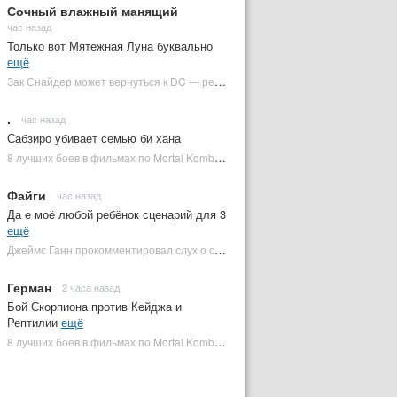
Сочный влажный манящий
час назад
Только вот Мятежная Луна буквально
ещё
Зак Снайдер может вернуться к DC — режиссер общался с Warner Bros. (фото) | Plugged In Ru
.
час назад
Сабзиро убивает семью би хана
8 лучших боев в фильмах по Mortal Kombat: от «Смертельной битвы» до «Мортал Комбат 2» | Plugged In Ru
Файги
час назад
Да е моё любой ребёнок сценарий для 3
ещё
Джеймс Ганн прокомментировал слух о съемках «Бэтмена 3» | Plugged In Ru
Герман
2 часа назад
Бой Скорпиона против Кейджа и
Рептилии
ещё
8 лучших боев в фильмах по Mortal Kombat: от «Смертельной битвы» до «Мортал Комбат 2» | Plugged In Ru