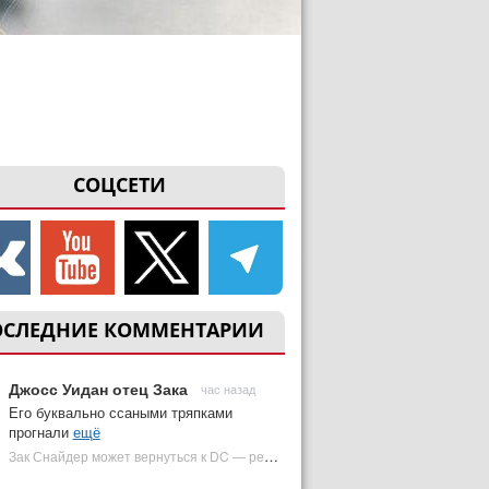
СОЦСЕТИ
ОСЛЕДНИЕ КОММЕНТАРИИ
Джосс Уидан отец Зака
час назад
Его буквально ссаными тряпками
прогнали
ещё
Зак Снайдер может вернуться к DC — режиссер общался с Warner Bros. (фото) | Plugged In Ru