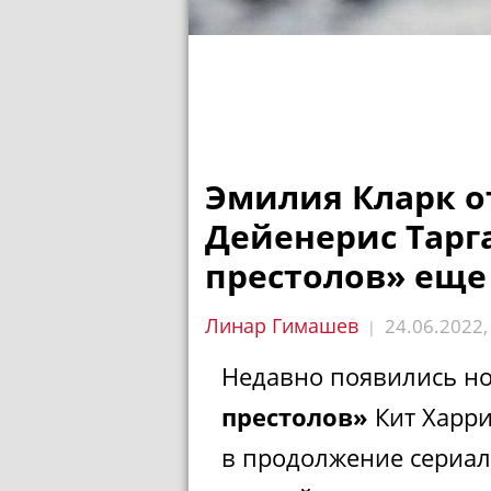
Эмилия Кларк о
Дейенерис Тарг
престолов» еще
Линар Гимашев
24.06.2022
|
Недавно появились нов
престолов»
Кит Харр
в продолжение сериал