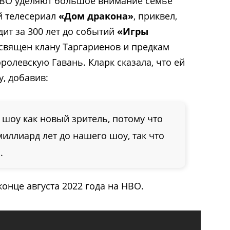
 HBO уделяют большое внимание семье
й телесериал
«Дом дракона»
, приквел,
дит за 300 лет до событий
«Игры
священ клану Таргариенов и предкам
ролевскую Гавань. Кларк сказала, что ей
, добавив:
шоу как новый зритель, потому что
миллиард лет до нашего шоу, так что
.
онце августа 2022 года на HBO.