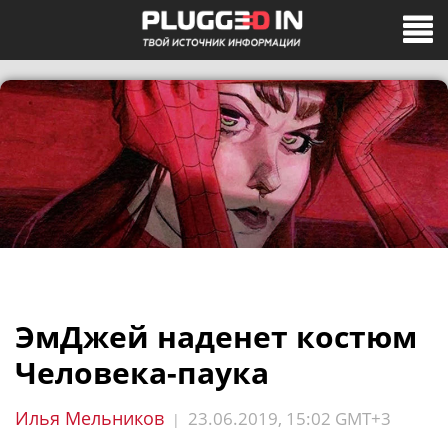
ЭмДжей наденет костюм
Человека-паука
Илья Мельников
23.06.2019, 15:02 GMT+3
|