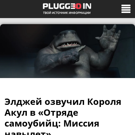
Элджей озвучил Короля
Акул в «Отряде
самоубийц: Миссия
навылет»