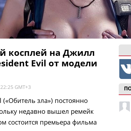
й косплей на Джилл
sident Evil от модели
, 22:25 GMT+3
П
l («Обитель зла») постоянно
скольку недавно вышел ремейк
том состоится премьера фильма