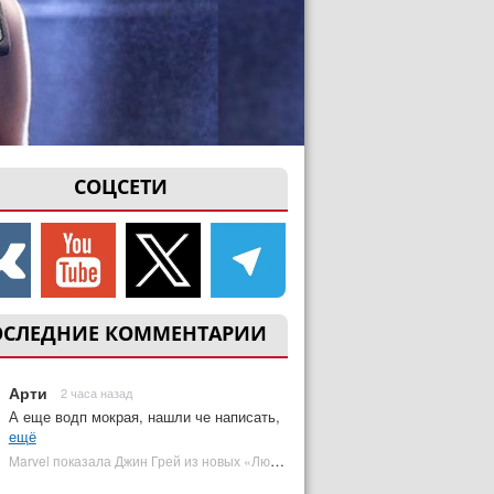
СОЦСЕТИ
ОСЛЕДНИЕ КОММЕНТАРИИ
Арти
2 часа назад
А еще водп мокрая, нашли че написать,
ещё
Marvel показала Джин Грей из новых «Людей Икс» | Plugged In Ru