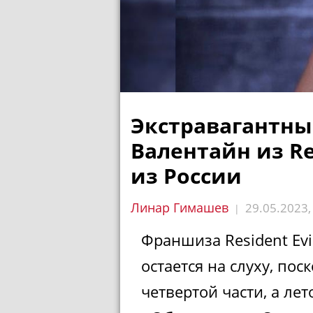
Экстравагантны
Валентайн из Re
из России
Линар Гимашев
29.05.2023
|
Франшиза Resident Evi
остается на слуху, по
четвертой части, а ле