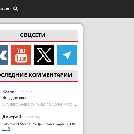
нных
СОЦСЕТИ
ОСЛЕДНИЕ КОММЕНТАРИИ
Юрий
час назад
Нет, должны
8 лучших боев в фильмах по Mortal Kombat: от «Смертельной битвы» до «Мортал Комбат 2» | Plugged In Ru
Дмитрий
час назад
Как меня бесит, когда пишут ,,Доступно
ещё