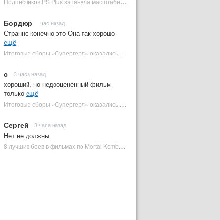
Подписчиков PS Plus затянула масштабная RPG в духе Skyrim, которая доступна бесплатно | Plugged In Ru
Бордюр
час назад
Странно конечно это Она так хорошо
ещё
Итоговые сборы «Супергерл» оказались худшими для DC за два десятилетия | Plugged In Ru
с
3 часа назад
хороший, но недооценённый фильм
только
ещё
Итоговые сборы «Супергерл» оказались худшими для DC за два десятилетия | Plugged In Ru
Сергей
3 часа назад
Нет не должны
8 лучших боев в фильмах по Mortal Kombat: от «Смертельной битвы» до «Мортал Комбат 2» | Plugged In Ru