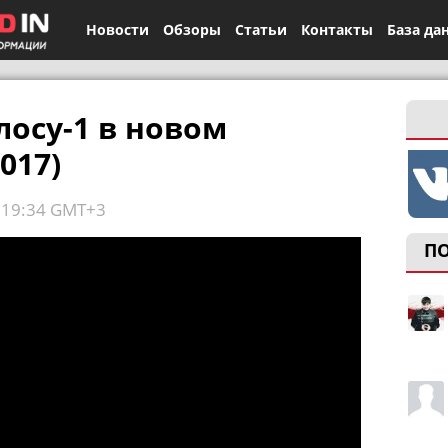
Новости
Обзоры
Статьи
Контакты
База да
лосу-1 в новом
017)
, 19:34 GMT+3
П