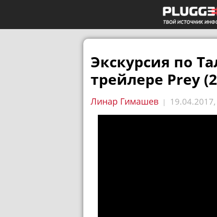
Экскурсия по Та
трейлере Prey (2
Линар Гимашев
19.04.2017
|