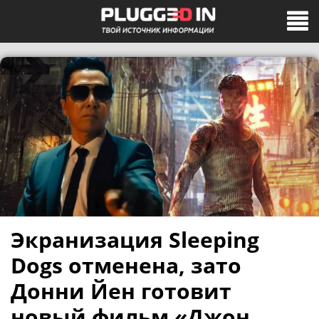
Экранизация Sleeping
Dogs отменена, зато
Донни Йен готовит
новый фильм «Джон