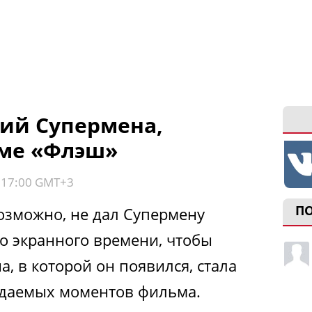
ий Супермена,
ьме «Флэш»
, 17:00 GMT+3
П
возможно, не дал Супермену
о экранного времени, чтобы
а, в которой он появился, стала
ждаемых моментов фильма.