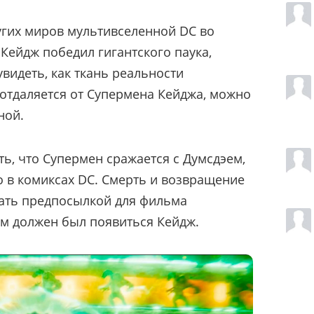
угих миров мультивселенной DC во
 Кейдж победил гигантского паука,
видеть, как ткань реальности
 отдаляется от Супермена Кейджа, можно
ной.
ь, что Супермен сражается с Думсдэем,
о в комиксах DC. Смерть и возвращение
ать предпосылкой для фильма
ром должен был появиться Кейдж.