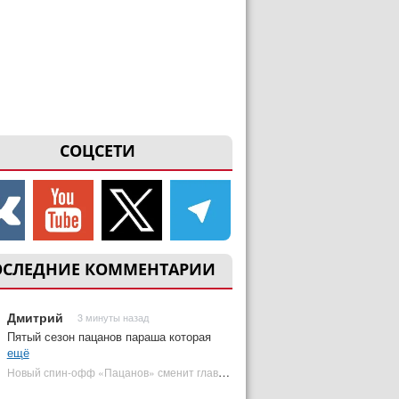
СОЦСЕТИ
ОСЛЕДНИЕ КОММЕНТАРИИ
Дмитрий
3 минуты назад
Пятый сезон пацанов параша которая
ещё
Новый спин-офф «Пацанов» сменит главного героя | Plugged In Ru