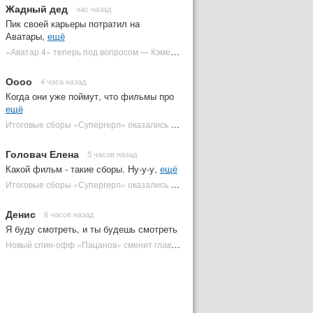
Жадный дед
час назад
Пик своей карьеры потратил на
Аватары,
ещё
«Аватар 4» теперь под вопросом — Кэмерон решил отойти от продолжения | Plugged In Ru
Оооо
4 часа назад
Когда они уже поймут, что фильмы про
ещё
Итоговые сборы «Супергерл» оказались худшими для DC за два десятилетия | Plugged In Ru
Головач Елена
5 часов назад
Какой фильм - такие сборы. Ну-у-у,
ещё
Итоговые сборы «Супергерл» оказались худшими для DC за два десятилетия | Plugged In Ru
Денис
6 часов назад
Я буду смотреть, и ты будешь смотреть
Новый спин-офф «Пацанов» сменит главного героя | Plugged In Ru