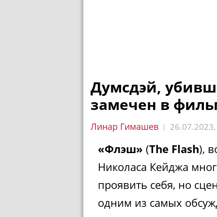
Думсдэй, убивш
замечен в фил
Линар Гимашев
26.07.2023
|
«Флэш»
(
The Flash
), 
Николаса Кейджа мног
проявить себя, но сцен
одним из самых обсу