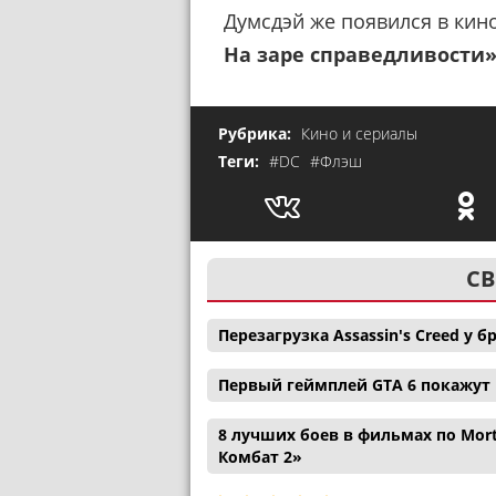
Думсдэй же появился в ки
На заре справедливости
Рубрика:
Кино и сериалы
Теги:
#DC
#Флэш
СВ
Перезагрузка Assassin's Creed у
Первый геймплей GTA 6 покажут н
8 лучших боев в фильмах по Mor
Комбат 2»