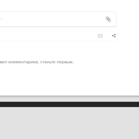
вил комментариев, станьте первым.
О нас
Карта сайта
вная ссылка на
pluggedin.ru
обязательна
Реклама
 данные геолокации пользователей сайта,
в
Политике конфиденциальности
и