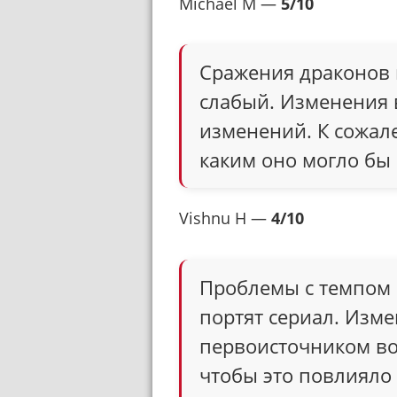
Michael M —
5/10
Сражения драконов в
слабый. Изменения 
изменений. К сожале
каким оно могло бы 
Vishnu H —
4/10
Проблемы с темпом
портят сериал. Изм
первоисточником во
чтобы это повлияло