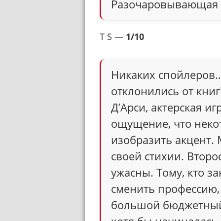
Разочаровывающая 
T S —
1/10
Никаких спойлеров…
отклонились от кни
Д’Арси, актерская иг
ощущение, что неко
изобразить акцент.
своей стихии. Втор
ужасны. Тому, кто з
сменить профессию, 
большой бюджетны