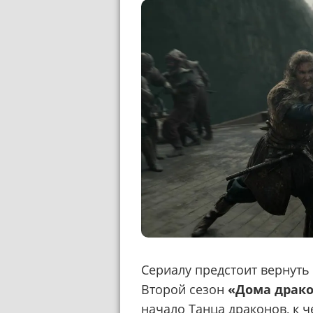
Сериалу предстоит вернуть
Второй сезон
«Дома драк
начало Танца драконов, к ч