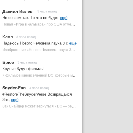
Даниил Ивлев
3 часа назад
Не совсем так. То что не будет
ещё
Новая «Игра в кальмара» про США отменена | Plugged In Ru
Клоп
3 часа назад
Надеюсь Нового человека паука 3 с
ещё
Изображение «Нового Человека-паука 3» подтвердило Зловещую шестерку | Plugged In Ru
Брюс
3 часа назад
Крутые будут фильмы!
7 фильмов киновселенной DC, которые может снять Зак Снайдер | Plugged In Ru
Snyder-Fan
4 часа назад
#RestoreTheSnyderVerse Возвращайся
Зак,
ещё
Зак Снайдер может вернуться к DC — режиссер общался с Warner Bros. (фото) | Plugged In Ru