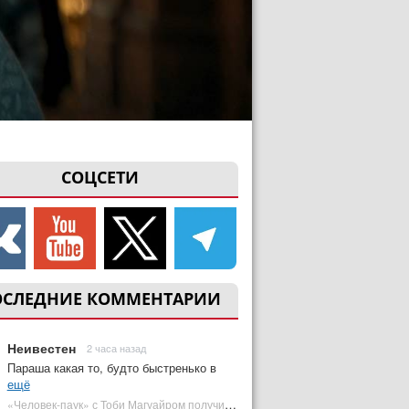
СОЦСЕТИ
ОСЛЕДНИЕ КОММЕНТАРИИ
Неивестен
2 часа назад
Параша какая то, будто быстренько в
ещё
«Человек-паук» с Тоби Магуайром получил новый постер | Plugged In Ru