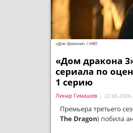
«Дом дракона» / HBO
«Дом дракона 3
сериала по оце
1 серию
Линар Гимашев
22.06.2026
|
Премьера третьего се
The Dragon
) побила а