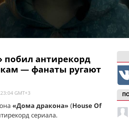
» побил антирекорд
нкам — фанаты ругают
, 23:04 GMT+3
П
зона
«Дома дракона»
(
House Of
нтирекорд сериала.