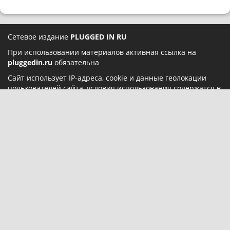
Сетевое издание
PLUGGED IN RU
При использовании материалов активная ссылка на
pluggedin.ru
обязательна
Сайт использует IP-адреса, cookie и данные геолокации
пользователей сайта, условия использования содержатся в
Политике конфиденциальности
и
Пользовательском
соглашении
Социальные сети:
О нас
Карта сайта
Реклама