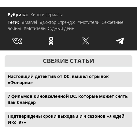
Рубрика:
Кино и сериалы
Теги:
#Marvel
#Доктор Стрэндж
#Мстители: Секретные
войны
#Мстители: Судный день
СВЕЖИЕ СТАТЬИ
Настоящий детектив от DC: вышел отрывок
«Фонарей»
7 фильмов киновселенной DC, которые может снять
Зак Снайдер
Подтверждены сроки выхода 3 и 4 сезонов «Людей
Икс '97»