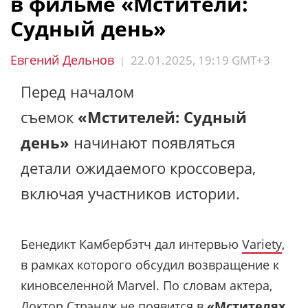
в фильме «Мстители:
Судный день»
Евгений Дельнов
22.01.2025, 19:19 GMT+3
|
Перед началом
съемок
«Мстителей: Судный
день»
начинают появляться
детали ожидаемого кроссовера,
включая участников истории.
Бенедикт Камбербэтч дал интервью
Variety
,
в рамках которого обсудил возвращение к
киновселенной Marvel. По словам актера,
Доктор Стрэндж не появится в
«Мстителях