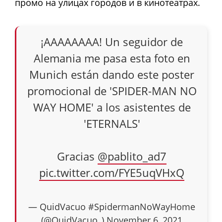
промо на улицах городов и в кинотеатрах.
¡AAAAAAAA! Un seguidor de
Alemania me pasa esta foto en
Munich están dando este poster
promocional de 'SPIDER-MAN NO
WAY HOME' a los asistentes de
'ETERNALS'
Gracias
@pablito_ad7
pic.twitter.com/FYE5uqVHxQ
— QuidVacuo #SpidermanNoWayHome
(@QuidVacuo_)
November 6, 2021