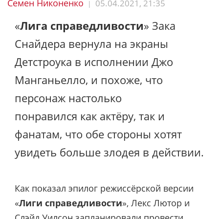
Семен Никоненко
05.04.2021, 21:35
|
«
Лига справедливости
» Зака
Снайдера вернула на экраны
Детстроука в исполнении Джо
Манганьелло, и похоже, что
персонаж настолько
понравился как актёру, так и
фанатам, что обе стороны хотят
увидеть больше злодея в действии.
Как показал эпилог режиссёрской версии
«
Лиги справедливости
», Лекс Лютор и
Слэйд Уилсон запланировали провести