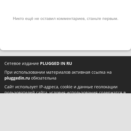
Никто ещё не оставил комментариев, станьте первым.
Сетевое издание
PLUGGED IN RU
При использовании материалов активная ссылка на
pluggedin.ru
обязательна
Сайт использует IP-адреса, cookie и данные геолокации
пользователей сайта, условия использования содержатся в
Политике конфиденциальности
и
Пользовательском
соглашении
Социальные сети: