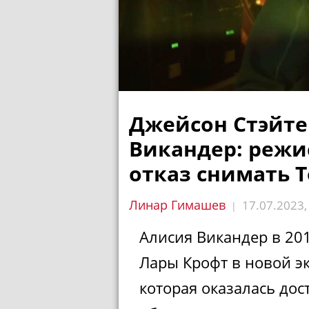
Джейсон Стэйте
Викандер: режи
отказ снимать T
Линар Гимашев
17.07.2023
|
Алисия Викандер в 20
Лары Крофт в новой 
которая оказалась дос