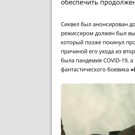
обеспечить продолже
Сиквел был анонсирован до
режиссером должен был выс
который позже покинул прое
причиной его ухода из вто
была пандемия COVID-19, а
фантастического боевика
«