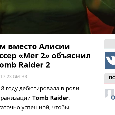
м вместо Алисии
ссер «Мег 2» объяснил
omb Raider 2
, 17:23 GMT+3
П
18 году дебютировала в роли
экранизации
Tomb Raider
,
таточно успешной, чтобы