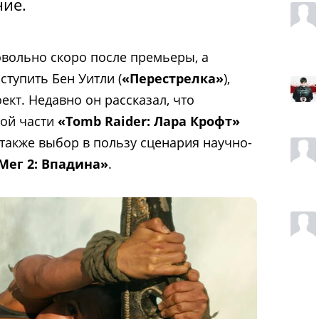
ние.
вольно скоро после премьеры, а
тупить Бен Уитли (
«Перестрелка»
),
кт. Недавно он рассказал, что
рой части
«Tomb Raider: Лара Крофт»
 также выбор в пользу сценария научно-
Мег 2: Впадина»
.