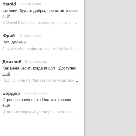
Harold
3 часа назад
Евгений, будьте добры, прочитайте свою
ещё
В Marvel Studios прокомментировали возвращение Канга на экраны | Plugged In Ru
Юрий
5 часов назад
Нет, должны
8 лучших боев в фильмах по Mortal Kombat: от «Смертельной битвы» до «Мортал Комбат 2» | Plugged In Ru
Дмитрий
5 часов назад
Как меня бесит, когда пишут ,,Доступно
ещё
Подписчиков PS Plus затянула масштабная RPG в духе Skyrim, которая доступна бесплатно | Plugged In Ru
Бордюр
5 часов назад
Странно конечно это Она так хорошо
ещё
Итоговые сборы «Супергерл» оказались худшими для DC за два десятилетия | Plugged In Ru