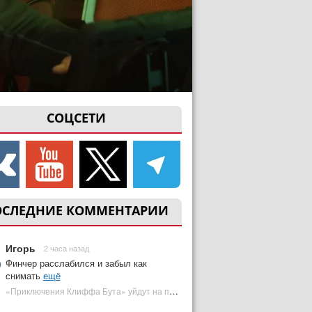
СОЦСЕТИ
ОСЛЕДНИЕ КОММЕНТАРИИ
Игорь
2 часа назад
Финчер расслабился и забыл как
снимать
ещё
«Приключения Клиффа Бута» уйдут на пересъемки — премьера под угрозой | Plugged In Ru