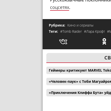
соцсетях
.
Рубрика:
Кино и сериалы
Теги:
#Tomb Raider
#Лара Крофт
#М
СВ
Геймеры критикуют MARVEL Tokon:
«Человек-паук» с Тоби Магуайро
«Приключения Клиффа Бута» уйд