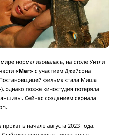
 мире нормализовалась, на столе Уитли
части
«Мег»
с участием Джейсона
. Постановщицей фильма стала Миша
»
), однако позже киностудия потеряла
раншизы. Сейчас созданием сериала
on.
 прокат в начале августа 2023 года.
 Стэйтема
регулярно пишут ему в