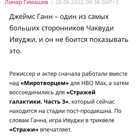
Линар Гимашев
28.06.2022, 09:38 GMT+3
|
Джеймс Ганн – один из самых
больших сторонников Чаквуди
Ивуджи, и он не боится показывать
это.
Режиссер и актер сначала работали вместе
над
«Миротворцем»
для HBO Max, а затем
воссоединились для
«Стражей
галактики. Часть 3»
, который сейчас
находится на стадии пост-продакшна. По
словам Ганна, игра Ивуджи в триквеле
«Стражи»
впечатляет.