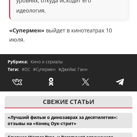
уровнях, откуда исходит его
идеология.
«Супермен»
выйдет в кинотеатрах 10
июля.
Рубрика:
Кино и сериалы
Теги:
#DC
#Супермен
#Джеймс Ганн
СВЕЖИЕ СТАТЬИ
«Лучший фильм о динозаврах за десятилетия»:
отзывы на «Конец Оук-стрит»