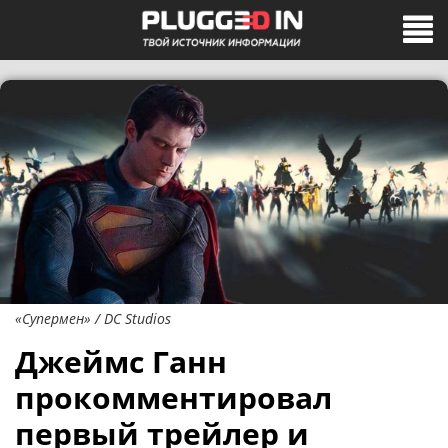
«Супермен» / DC Studios
Джеймс Ганн
прокомментировал
первый трейлер и