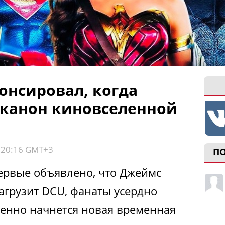
онсировал, когда
 канон киновселенной
, 20:16 GMT+3
П
первые объявлено, что Джеймс
агрузит DCU, фанаты усердно
енно начнется новая временная