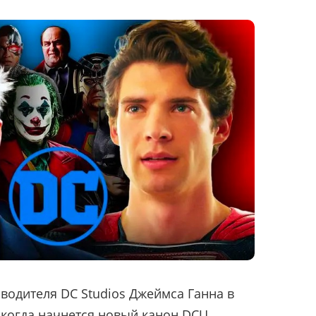
одителя DC Studios Джеймса Ганна в
, когда начнется новый канон DCU.