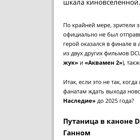
шкала киновселенной
По крайней мере, зрители з
официально не был отправн
герой оказался в финале в
из двух других фильмов DCU
жук»
и
«Аквамен 2»
), так
Итак, если это не так, когд
фанатам ждать выхода нов
Наследие»
до 2025 года?
Путаница в каноне 
Ганном