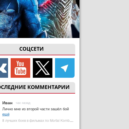
СОЦСЕТИ
ОСЛЕДНИЕ КОММЕНТАРИИ
Иван
час назад
Лично мне из второй части зашёл бой
ещё
8 лучших боев в фильмах по Mortal Kombat: от «Смертельной битвы» до «Мортал Комбат 2» | Plugged In Ru