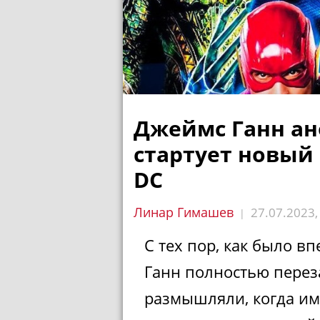
Джеймс Ганн ан
стартует новый
DC
Линар Гимашев
27.07.2023
|
С тех пор, как было в
Ганн полностью перез
размышляли, когда им