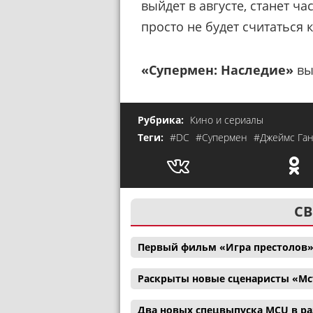
выйдет в августе, станет ч
просто не будет считаться 
«Супермен: Наследие»
вы
Рубрика:
Кино и сериалы
Теги:
#DC
#Супермен
#Джеймс Га
СВ
Первый фильм «Игра престолов»
Раскрыты новые сценаристы «Мс
Два новых спецвыпуска MCU в р