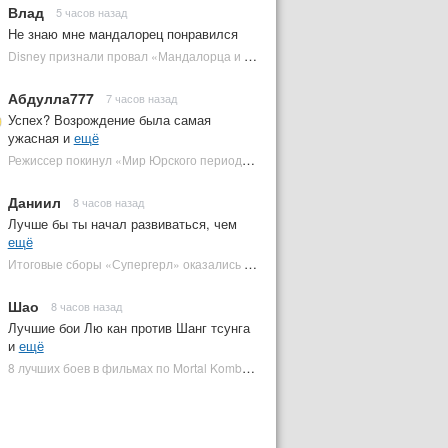
Влад
5 часов назад
Не знаю мне мандалорец понравился
Disney признали провал «Мандалорца и Грогу» и еще одной новинки | Plugged In Ru
Абдулла777
7 часов назад
Успех? Возрождение была самая
ужасная и
ещё
Режиссер покинул «Мир Юрского периода 5» | Plugged In Ru
Даниил
8 часов назад
Лучше бы ты начал развиваться, чем
ещё
Итоговые сборы «Супергерл» оказались худшими для DC за два десятилетия | Plugged In Ru
Шао
8 часов назад
Лучшие бои Лю кан против Шанг тсунга
и
ещё
8 лучших боев в фильмах по Mortal Kombat: от «Смертельной битвы» до «Мортал Комбат 2» | Plugged In Ru