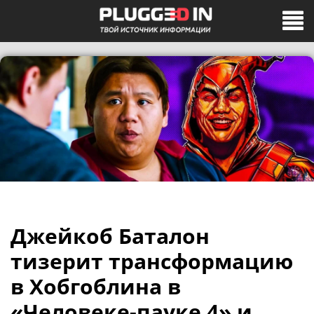
Джейкоб Баталон
тизерит трансформацию
в Хобгоблина в
«Человеке-пауке 4» и