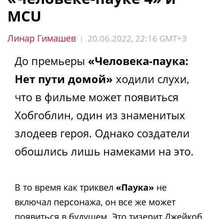
MCU
Линар Гимашев
20.06.2022, 22:16 GMT+3
|
До премьеры
«Человека-паука:
Нет пути домой»
ходили слухи,
что в фильме может появиться
Хобгоблин, один из знаменитых
злодеев героя. Однако создатели
обошлись лишь намеками на это.
В то время как триквел
«Паука»
не
включал персонажа, он все же может
появиться в будущем. Это тизерит Джейкоб