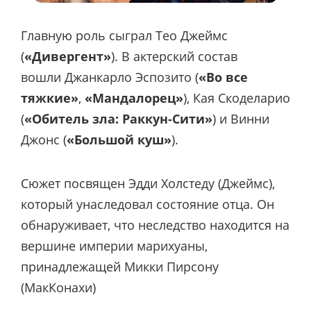
Главную роль сыграл Тео Джеймс
(
«Дивергент»
). В актерский состав
вошли Джанкарло Эспозито (
«Во все
тяжкие»
,
«Мандалорец»
), Кая Скоделарио
(
«Обитель зла: Раккун-Сити»
) и Винни
Джонс (
«Большой куш»
).
Сюжет посвящен Эдди Холстеду (Джеймс),
который унаследовал состояние отца. Он
обнаруживает, что неследство находится на
вершине империи марихуаны,
принадлежащей Микки Пирсону
(МакКонахи)