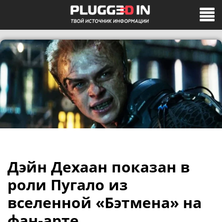
Дэйн Дехаан показан в
роли Пугало из
вселенной «Бэтмена» на
фан-арте