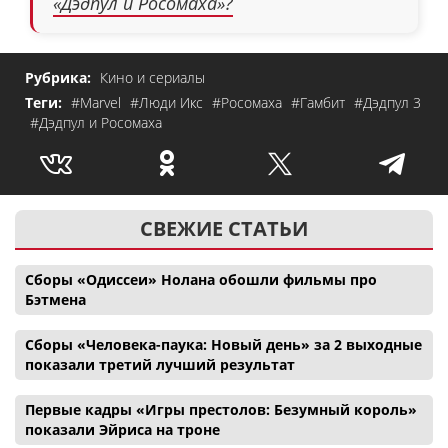
«Дэдпул и Росомаха»?
Рубрика:
Кино и сериалы
Теги:
#Marvel
#Люди Икс
#Росомаха
#Гамбит
#Дэдпул 3
#Дэдпул и Росомаха
СВЕЖИЕ СТАТЬИ
Сборы «Одиссеи» Нолана обошли фильмы про
Бэтмена
Сборы «Человека-паука: Новый день» за 2 выходные
показали третий лучший результат
Первые кадры «Игры престолов: Безумный король»
показали Эйриса на троне