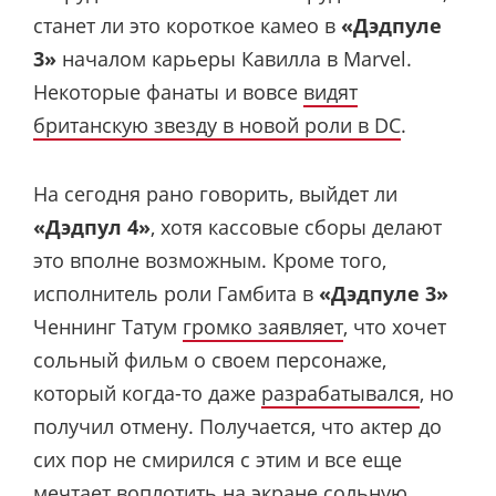
станет ли это короткое камео в
«Дэдпуле
3»
началом карьеры Кавилла в Marvel.
Некоторые фанаты и вовсе
видят
британскую звезду в новой роли в DC
.
На сегодня рано говорить, выйдет ли
«Дэдпул 4»
, хотя кассовые сборы делают
это вполне возможным. Кроме того,
исполнитель роли Гамбита в
«Дэдпуле 3»
Ченнинг Татум
громко заявляет
, что хочет
сольный фильм о своем персонаже,
который когда-то даже
разрабатывался
, но
получил отмену. Получается, что актер до
сих пор не смирился с этим и все еще
мечтает воплотить на экране сольную