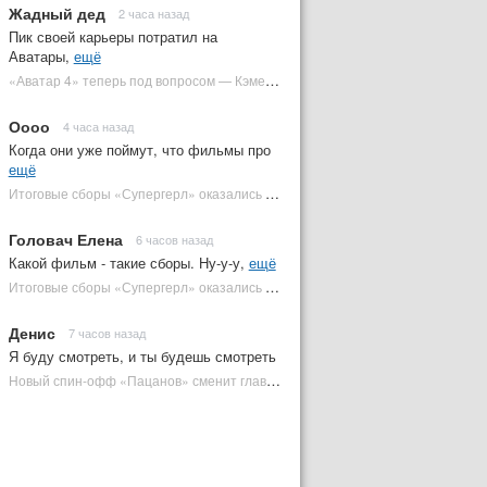
Жадный дед
2 часа назад
Пик своей карьеры потратил на
Аватары,
ещё
«Аватар 4» теперь под вопросом — Кэмерон решил отойти от продолжения | Plugged In Ru
Оооо
4 часа назад
Когда они уже поймут, что фильмы про
ещё
Итоговые сборы «Супергерл» оказались худшими для DC за два десятилетия | Plugged In Ru
Головач Елена
6 часов назад
Какой фильм - такие сборы. Ну-у-у,
ещё
Итоговые сборы «Супергерл» оказались худшими для DC за два десятилетия | Plugged In Ru
Денис
7 часов назад
Я буду смотреть, и ты будешь смотреть
Новый спин-офф «Пацанов» сменит главного героя | Plugged In Ru