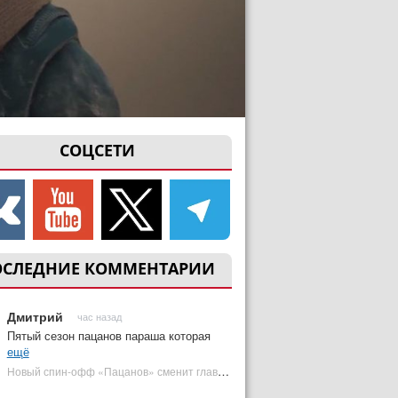
СОЦСЕТИ
ОСЛЕДНИЕ КОММЕНТАРИИ
Дмитрий
час назад
Пятый сезон пацанов параша которая
ещё
Новый спин-офф «Пацанов» сменит главного героя | Plugged In Ru