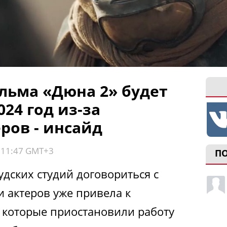
льма «Дюна 2» будет
024 год из-за
ров - инсайд
, 11:47 GMT+3
П
дских студий договориться с
и актеров уже привела к
 которые приостановили работу