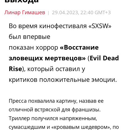
Линар Гимашев
29.04.2023, 22:40 GMT+3
|
Во время кинофестиваля «SXSW»
был впервые
показан хоррор
«Восстание
зловещих мертвецов»
(
Evil Dead
Rise
), который оставил у
критиков положительные эмоции.
Пресса похвалила картину, назвав ее
отличной встряской для франшизы.
Триллер получился напряженным,
сумасшедшим и «кровавым шедевром», по