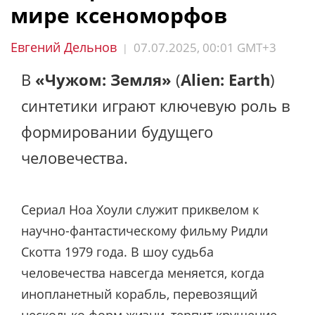
мире ксеноморфов
Евгений Дельнов
07.07.2025, 00:01 GMT+3
|
В
«Чужом: Земля»
(
Alien: Earth
)
синтетики играют ключевую роль в
формировании будущего
человечества.
Сериал Ноа Хоули служит приквелом к ​
научно-фантастическому фильму Ридли
Скотта 1979 года. В шоу судьба
человечества навсегда меняется, когда
инопланетный корабль, перевозящий
несколько форм жизни, терпит крушение.