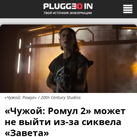
«Чужой: Ромул» / 20th Century Studios
«Чужой: Ромул 2» может
не выйти из-за сиквела
«Завета»