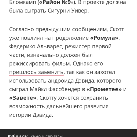
Бломкамп (
«Район №9
»). В проекте должна
была сыграть Сигурни Уивер.
Согласно предыдущим сообщениям, Скотт
уже повлиял на продолжение
«Ромула»
.
Федерико Альварес, режиссер первой
части, изначально должен был
режиссировать фильм. Однако его
пришлось заменить
, так как он захотел
использовать андроида Дэвида, которого
сыграл Майкл Фассбендер в
«Прометее»
и
«Завете»
. Скотту хочется сохранить
возможность дальнейшего развития
истории Дэвида.
Рубрика:
Кино и сериалы