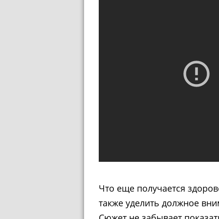
Что еще получается здоров
также уделить должное вн
Сюжет не забывает показат