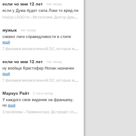
если чо мне 12 лет
час назад
если у Дума будет сила Локи то вряд-ли
Набор LEGO по «Мстителям: Доктор Дум» раскрыл костюм Часового | Plugged In Ru
мужык
час назад
сиквел лиги справедливости в стиле
ещё
7 фильмов киновселенной DC, которые может снять Зак Снайдер | Plugged In Ru
если чо мне 12 лет
час назад
ну вообще Кристофер Нолан назначен
ещё
7 фильмов киновселенной DC, которые может снять Зак Снайдер | Plugged In Ru
Маркус Райт
2 часа назад
У каждого свое видение на франшизу,
но
ещё
3 проблемы «Терминатора: Да придет спаситель», которые испортили фильм | Plugged In Ru