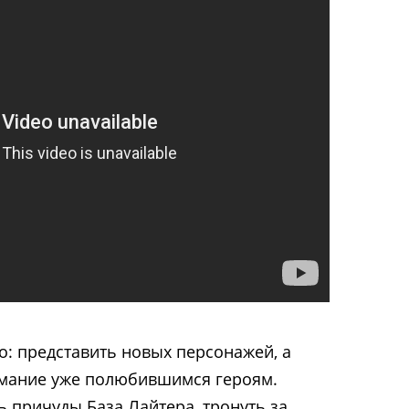
о: представить новых персонажей, а
имание уже полюбившимся героям.
ь причуды База Лайтера, тронуть за