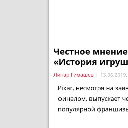
Честное мнение
«История игруш
Линар Гимашев
13.06.2019
|
Pixar, несмотря на зая
финалом, выпускает ч
популярной франшизы