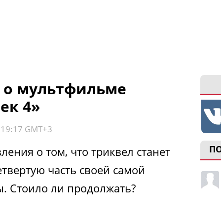
 о мультфильме
ек 4»
, 19:17 GMT+3
П
вления о том, что триквел станет
етвертую часть своей самой
. Стоило ли продолжать?