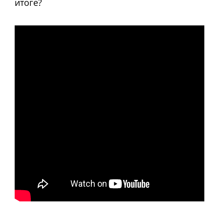
итоге?