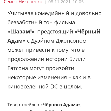
Семен Никоненко
08.11.2021, 10:05
|
Учитывая комедийный и довольно
беззаботный тон фильма
«
Шазам!
», предстоящий «
Чёрный
Адам
» с Дуэйном Джонсоном
может привести к тому, что в
продолжении истории Билли
Бэтсона могут произойти
некоторые изменения – как и в
киновселенной DC в целом.
Тизер-трейлер «
Чёрного Адама
»,