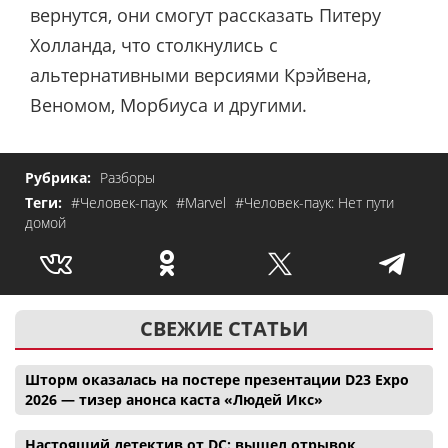
вернутся, они смогут рассказать Питеру
Холланда, что столкнулись с
альтернативными версиями Крэйвена,
Веномом, Морбиуса и другими.
Рубрика:
Разборы
Теги:
#Человек-паук
#Marvel
#Человек-паук: Нет пути
домой
СВЕЖИЕ СТАТЬИ
Шторм оказалась на постере презентации D23 Expo
2026 — тизер анонса каста «Людей Икс»
Настоящий детектив от DC: вышел отрывок