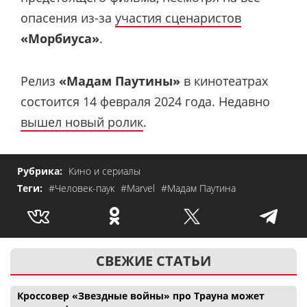
опасения из-за
участия сценаристов
«Морбиуса»
.
Релиз
«Мадам Паутины»
в кинотеатрах
состоится 14 февраля 2024 года. Недавно
вышел новый ролик
.
Рубрика:
Кино и сериалы
Теги:
#Человек-паук
#Marvel
#Мадам Паутина
СВЕЖИЕ СТАТЬИ
Кроссовер «Звездные войны» про Трауна может