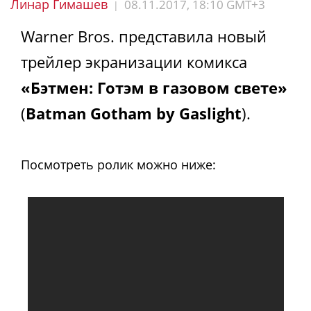
Линар Гимашев
08.11.2017, 18:10 GMT+3
|
Warner Bros. представила новый
трейлер экранизации комикса
«Бэтмен: Готэм в газовом свете»
(
Batman Gotham by Gaslight
).
Посмотреть ролик можно ниже: