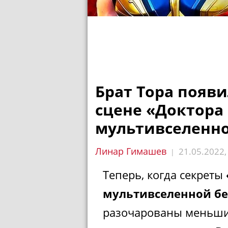
Брат Тора появ
сцене «Доктора 
мультивселенн
Линар Гимашев
21.05.2022
|
Теперь, когда секреты
мультивселенной б
разочарованы меньши