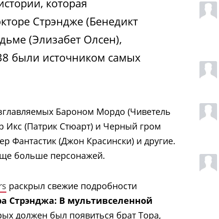
истории, которая
окторе Стрэндже (Бенедикт
дьме (Элизабет Олсен),
8 были источником самых
озглавляемых Бароном Мордо (Чиветель
 Икс (Патрик Стюарт) и Черный гром
тер Фантастик (Джон Красински) и другие.
еще больше персонажей.
rs
раскрыл свежие подробности
а Стрэнджа: В мультивселенной
орых должен был появиться брат Тора,