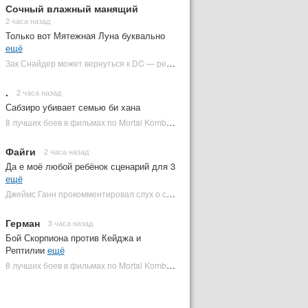
Сочный влажный манящий
2 часа назад
Только вот Мятежная Луна буквально
ещё
Зак Снайдер может вернуться к DC — режиссер общался с Warner Bros. (фото) | Plugged In Ru
.
2 часа назад
Сабзиро убивает семью би хана
8 лучших боев в фильмах по Mortal Kombat: от «Смертельной битвы» до «Мортал Комбат 2» | Plugged In Ru
Файги
2 часа назад
Да е моё любой ребёнок сценарий для 3
ещё
Джеймс Ганн прокомментировал слух о съемках «Бэтмена 3» | Plugged In Ru
Герман
3 часа назад
Бой Скорпиона против Кейджа и
Рептилии
ещё
8 лучших боев в фильмах по Mortal Kombat: от «Смертельной битвы» до «Мортал Комбат 2» | Plugged In Ru