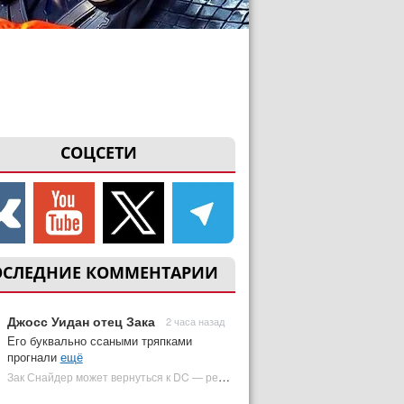
СОЦСЕТИ
ОСЛЕДНИЕ КОММЕНТАРИИ
Джосс Уидан отец Зака
2 часа назад
Его буквально ссаными тряпками
прогнали
ещё
Зак Снайдер может вернуться к DC — режиссер общался с Warner Bros. (фото) | Plugged In Ru