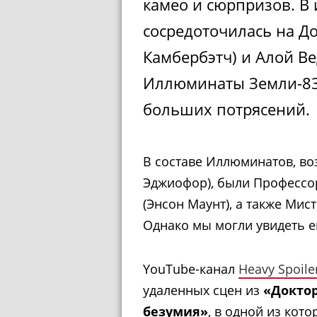
камео и сюрпризов. В 
сосредоточилась на Д
Камбербэтч) и Алой Ве
Иллюминаты Земли-83
больших потрясений.
В составе Иллюминатов, в
Эджиофор), были Профессор
(Энсон Маунт), а также Мис
Однако мы могли увидеть 
YouTube-канал
Heavy Spoile
удаленных сцен из
«Доктор
безумия»
, в одной из кот