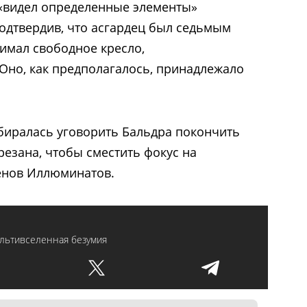
 «видел определенные элементы»
одтвердив, что асгардец был седьмым
имал свободное кресло,
Оно, как предполагалось, принадлежало
обиралась уговорить Бальдра покончить
резана, чтобы сместить фокус на
енов Иллюминатов.
ультивселенная безумия