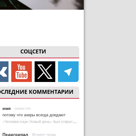
СОЦСЕТИ
ОСЛЕДНИЕ КОММЕНТАРИИ
имя
только что
потому что азеры всегда доедают
«Человек-паук: Новый день» был отвратительным в одной из версий | Plugged In Ru
Педигрипал
39 минут назад