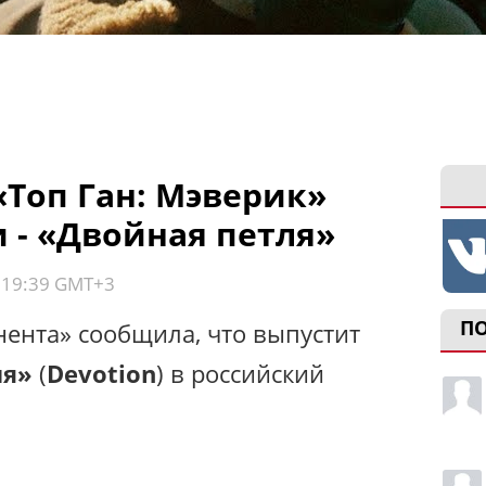
«Топ Ган: Мэверик»
 - «Двойная петля»
, 19:39 GMT+3
П
ента» сообщила, что выпустит
ля»
(
Devotion
) в российский