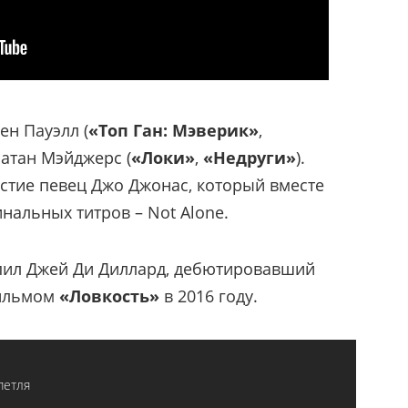
ен Пауэлл (
«Топ Ган: Мэверик»
,
натан Мэйджерс (
«Локи»
,
«Недруги»
).
астие певец Джо Джонас, который вместе
инальных титров – Not Alone.
пил Джей Ди Диллард, дебютировавший
фильмом
«Ловкость»
в 2016 году.
петля