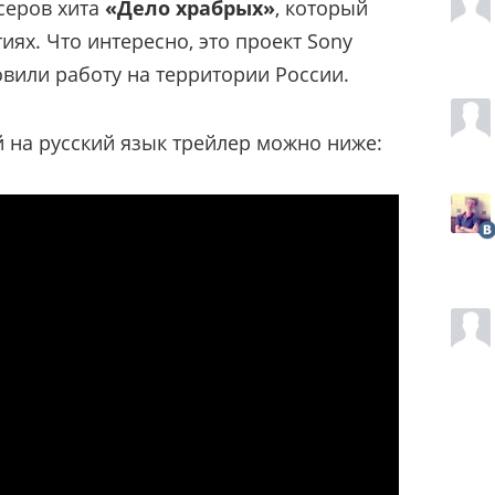
серов хита
«Дело храбрых»
, который
ях. Что интересно, это проект Sony
овили работу на территории России.
 на русский язык трейлер можно ниже: