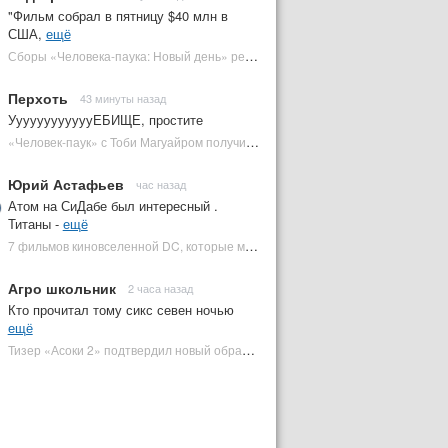
"Фильм собрал в пятницу $40 млн в
США,
ещё
Сборы «Человека-паука: Новый день» резко обвалились на 2 неделе, но катастрофы нет | Plugged In Ru
Перхоть
43 минуты назад
УуууууууууууЕБИЩЕ, простите
«Человек-паук» с Тоби Магуайром получил новый постер | Plugged In Ru
Юрий Астафьев
час назад
Атом на СиДабе был интересный .
Титаны -
ещё
7 фильмов киновселенной DC, которые может снять Зак Снайдер | Plugged In Ru
Агро школьник
2 часа назад
Кто прочитал тому сикс севен ночью
ещё
Тизер «Асоки 2» подтвердил новый образ Энакина Скайуокера | Plugged In Ru