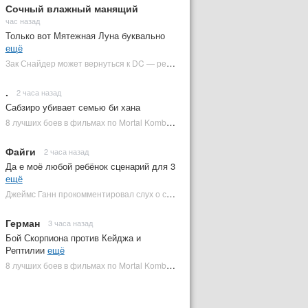
Сочный влажный манящий
час назад
Только вот Мятежная Луна буквально
ещё
Зак Снайдер может вернуться к DC — режиссер общался с Warner Bros. (фото) | Plugged In Ru
.
2 часа назад
Сабзиро убивает семью би хана
8 лучших боев в фильмах по Mortal Kombat: от «Смертельной битвы» до «Мортал Комбат 2» | Plugged In Ru
Файги
2 часа назад
Да е моё любой ребёнок сценарий для 3
ещё
Джеймс Ганн прокомментировал слух о съемках «Бэтмена 3» | Plugged In Ru
Герман
3 часа назад
Бой Скорпиона против Кейджа и
Рептилии
ещё
8 лучших боев в фильмах по Mortal Kombat: от «Смертельной битвы» до «Мортал Комбат 2» | Plugged In Ru