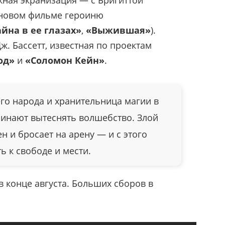
ная экранизация — с Бригиттой
 новом фильме героиню
айна в ее глазах»
,
«Выжившая»
).
. Бассетт, известная по проектам
од»
и
«Соломон Кейн»
.
его народа и хранительница магии в
чинают вытеснять волшебство. Злой
н и бросает на арену — и с этого
ь к свободе и мести.
в конце августа. Больших сборов в