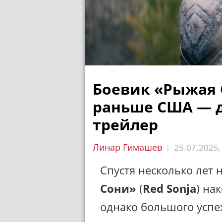
Боевик «Рыжая 
раньше США — 
трейлер
Линар Гимашев
25.07.2025
|
Спустя несколько лет
Сони»
(
Red Sonja
) на
однако большого успех