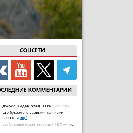
СОЦСЕТИ
ОСЛЕДНИЕ КОММЕНТАРИИ
Джосс Уидан отец Зака
час назад
Его буквально ссаными тряпками
прогнали
ещё
Зак Снайдер может вернуться к DC — режиссер общался с Warner Bros. (фото) | Plugged In Ru