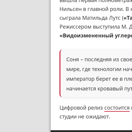
вышла первая полнометраж
Нильсен в главной роли. В
сыграла Матильда Лутс (
«Т
Режиссером выступила М. Дж
«Видоизмененный углер
Соня – последняя из сво
мире, где технологии на
император берет ее в пле
начинается кровавый пут
Цифровой релиз
состоится
студии не ожидают.