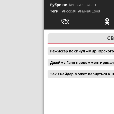
Рубрика:
Кино и сериалы
Теги:
#Россия
#Рыжая Соня
СВ
Режиссер покинул «Мир Юрского
Джеймс Ганн прокомментировал с
Зак Снайдер может вернуться к D