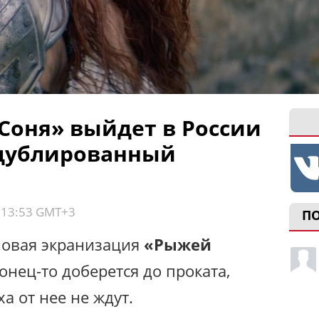
Соня» выйдет в России
дублированный
, 13:53 GMT+3
П
 новая экранизация
«Рыжей
конец-то доберется до проката,
а от нее не ждут.