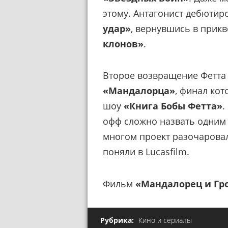
этому. Антагонист дебютир
удар»
, вернувшись в прик
клонов»
.
Второе возвращение Фетта
«Мандалорца»
, финал ко
шоу
«Книга Бобы Фетта»
.
офф сложно назвать одним 
многом проект разочаровал 
поняли в Lucasfilm.
Фильм
«Мандалорец и Гр
Рубрика:
Кино и сериалы