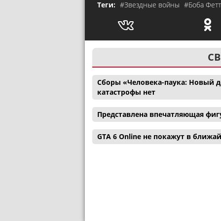
Теги:
#Звездные войны
#Боба Фет
СВ
Сборы «Человека-паука: Новый де
катастрофы нет
Представлена впечатляющая фигу
GTA 6 Online не покажут в ближ