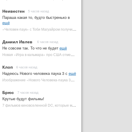
Неивестен
5 часов назад
Параша какая то, будто быстренько в
ещё
«Человек-паук» с Тоби Магуайром получил новый постер | Plugged In Ru
Даниил Ивлев
6 часов назад
Не совсем так. То что не будет
ещё
Новая «Игра в кальмара» про США отменена | Plugged In Ru
Клоп
6 часов назад
Надеюсь Нового человека паука 3 с
ещё
Изображение «Нового Человека-паука 3» подтвердило Зловещую шестерку | Plugged In Ru
Брюс
7 часов назад
Крутые будут фильмы!
7 фильмов киновселенной DC, которые может снять Зак Снайдер | Plugged In Ru