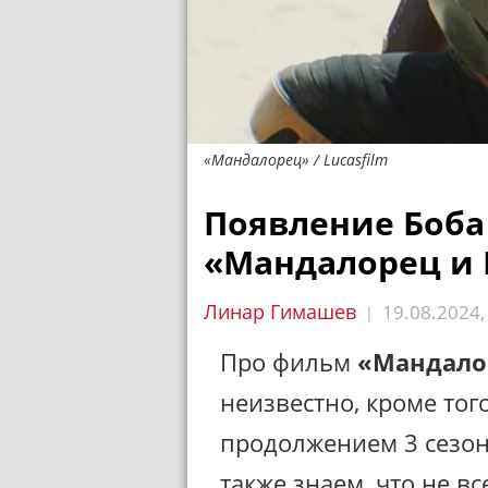
«Мандалорец» / Lucasfilm
Появление Боба
«Мандалорец и Г
Линар Гимашев
19.08.2024
|
Про фильм
«Мандало
неизвестно, кроме того
продолжением 3 сезо
также знаем, что не в