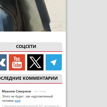
СОЦСЕТИ
ОСЛЕДНИЕ КОММЕНТАРИИ
Максим Смирнов
час назад
Этого не будет, зак надломленный
человек
ещё
7 фильмов киновселенной DC, которые может снять Зак Снайдер | Plugged In Ru