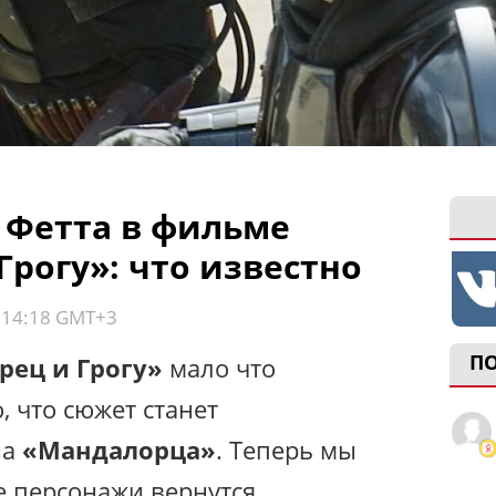
 Фетта в фильме
рогу»: что известно
, 14:18 GMT+3
П
рец и Грогу»
мало что
, что сюжет станет
на
«Мандалорца»
. Теперь мы
се персонажи вернутся.