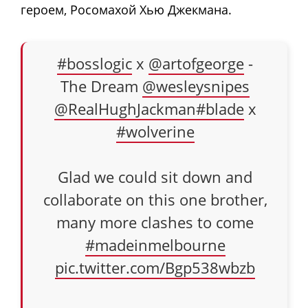
героем, Росомахой Хью Джекмана.
#bosslogic
x
@artofgeorge
-
The Dream
@wesleysnipes
@RealHughJackman
#blade
x
#wolverine
Glad we could sit down and
collaborate on this one brother,
many more clashes to come
#madeinmelbourne
pic.twitter.com/Bgp538wbzb