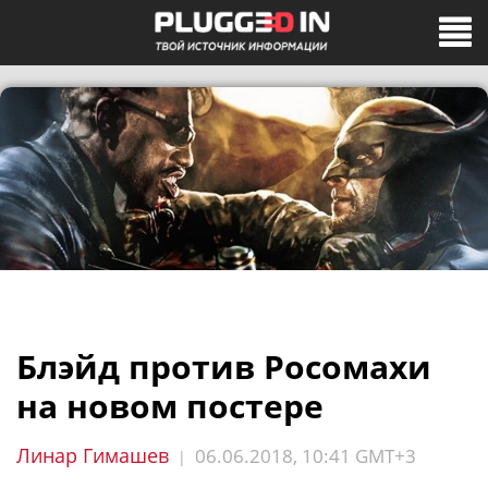
Блэйд против Росомахи
на новом постере
Линар Гимашев
06.06.2018, 10:41 GMT+3
|