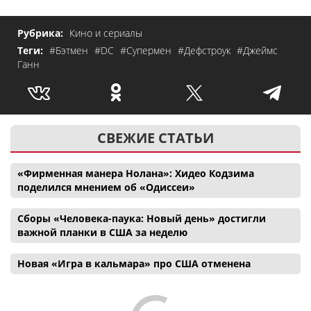
Рубрика:
Кино и сериалы
Теги:
#Бэтмен
#DC
#Супермен
#Дефстроук
#Джеймс
Ганн
СВЕЖИЕ СТАТЬИ
«Фирменная манера Нолана»: Хидео Кодзима
поделился мнением об «Одиссеи»
Сборы «Человека-паука: Новый день» достигли
важной планки в США за неделю
Новая «Игра в кальмара» про США отменена