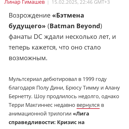
Линар Гимашев
15.02.2025, 22:46 GMT+3
|
Возрождение
«Бэтмена
будущего»
(
Batman Beyond
)
фанаты DC ждали несколько лет, и
теперь кажется, что оно стало
возможным.
Мультсериал дебютировал в 1999 году
благодаря Полу Дини, Брюсу Тимму и Алану
Бернетту. Шоу продлилось недолго, однако
Терри Макгиннес недавно
вернулся
в
анимационной трилогии
«Лига
справедливости: Кризис на