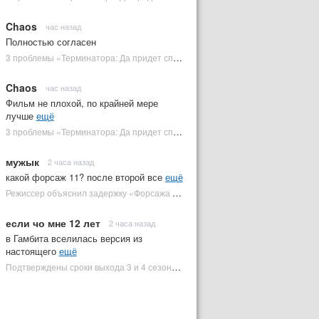
Chaos
час назад
Полностью согласен
3 проблемы «Терминатора: Да придет спаситель», которые испортили фильм | Plugged In Ru
Chaos
час назад
Фильм не плохой, по крайней мере
лучше
ещё
3 проблемы «Терминатора: Да придет спаситель», которые испортили фильм | Plugged In Ru
мужык
2 часа назад
какой форсаж 11? после второй все
ещё
Режиссер объяснил задержку «Форсажа 11» | Plugged In Ru
если чо мне 12 лет
2 часа назад
в Гамбита вселилась версия из
настоящего
ещё
Подтверждены сроки выхода 3 и 4 сезонов «Людей Икс '97» | Plugged In Ru