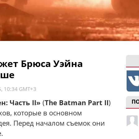
ажет Брюса Уэйна
ьше
5, 10:34 GMT+3
н: Часть II»
(
The Batman Part II
)
П
хов, которые в основном
дея. Перед началом съемок они
.