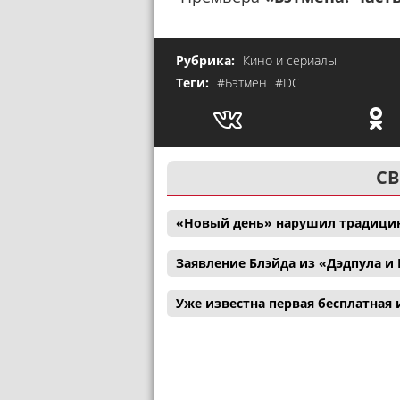
Рубрика:
Кино и сериалы
Теги:
#Бэтмен
#DC
СВ
«Новый день» нарушил традицию
Заявление Блэйда из «Дэдпула 
Уже известна первая бесплатная и