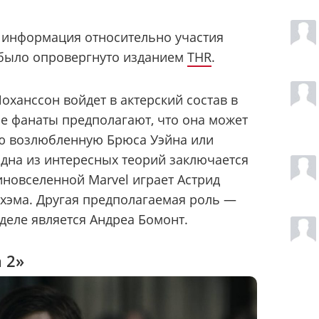
 информация относительно участия
о было опровергнуто изданием
THR
.
оханссон войдет в актерский состав в
е фанаты предполагают, что она может
ую возлюбленную Брюса Уэйна или
Одна из интересных теорий заключается
иновселенной Marvel играет Астрид
хэма. Другая предполагаемая роль —
деле является Андреа Бомонт.
 2»