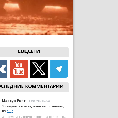
СОЦСЕТИ
ОСЛЕДНИЕ КОММЕНТАРИИ
Маркус Райт
3 минуты назад
У каждого свое видение на франшизу,
но
ещё
3 проблемы «Терминатора: Да придет спаситель», которые испортили фильм | Plugged In Ru