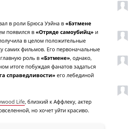
ал в роли Брюса Уэйна в
«Бэтмене
тем появился в
«Отряде самоубийц»
и
 получила в целом положительные
ку самих фильмов. Его первоначальные
 главную роль в
«Бэтмене»
, однако,
ном итоге побуждая фанатов задаться
га справедливости»
его лебединой
ywood Life
, близкий к Аффлеку, актер
вселенной, но хочет уйти красиво.