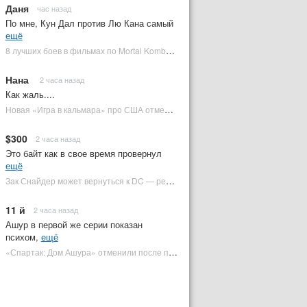
Даня
час назад
По мне, Кун Дал против Лю Кана самый
ещё
8 лучших боев в фильмах по Mortal Kombat: от «Смертельной битвы» до «Мортал Комбат 2» | Plugged In Ru
Нана
2 часа назад
Как жаль....
Новая «Игра в кальмара» про США отменена | Plugged In Ru
$300
2 часа назад
Это байт как в свое время провернул
ещё
Зак Снайдер может вернуться к DC — режиссер общался с Warner Bros. (фото) | Plugged In Ru
11 й
2 часа назад
Ашур в первой же серии показан
психом,
ещё
«Спартак: Дом Ашура» отменили после первого сезона | Plugged In Ru