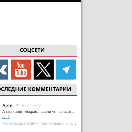
СОЦСЕТИ
ОСЛЕДНИЕ КОММЕНТАРИИ
Арти
31 минута назад
А еще водп мокрая, нашли че написать,
ещё
Marvel показала Джин Грей из новых «Людей Икс» | Plugged In Ru