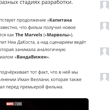
разных стадиях разработки.
утствует продолжение «
Капитана
 известно, что фильм получил новое
тся как
The Marvels
(«
Марвелы
»).
ит Ниа ДаКоста, а над сценарием ведёт
которая занимала аналогичную
риалом «
ВандаВижен
».
одчёркивает тот факт, что в ней мы
лнении Иман Веллани, которая также
иал перед премьерой фильма.