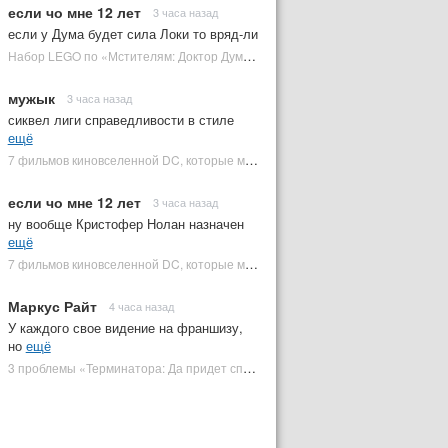
если чо мне 12 лет
3 часа назад
если у Дума будет сила Локи то вряд-ли
Набор LEGO по «Мстителям: Доктор Дум» раскрыл костюм Часового | Plugged In Ru
мужык
3 часа назад
сиквел лиги справедливости в стиле
ещё
7 фильмов киновселенной DC, которые может снять Зак Снайдер | Plugged In Ru
если чо мне 12 лет
3 часа назад
ну вообще Кристофер Нолан назначен
ещё
7 фильмов киновселенной DC, которые может снять Зак Снайдер | Plugged In Ru
Маркус Райт
4 часа назад
У каждого свое видение на франшизу,
но
ещё
3 проблемы «Терминатора: Да придет спаситель», которые испортили фильм | Plugged In Ru