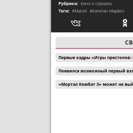
Рубрика:
Кино и сериалы
Теги:
#Marvel
#Капитан Марвел
СВ
Первые кадры «Игры престолов: 
Появился возможный первый взг
«Мортал Комбат 3» может не вый