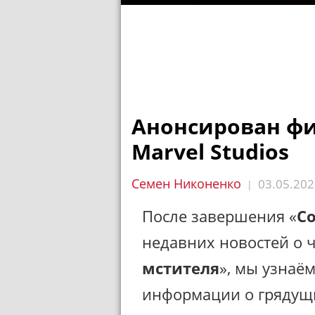
Анонсирован ф
Marvel Studios
Семен Никоненко
03.05.202
|
После завершения «
Со
недавних новостей о ч
мстителя
», мы узнаё
информации о грядущи