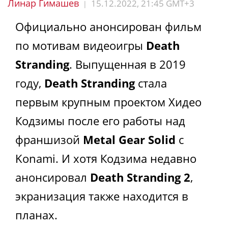
Линар Гимашев
15.12.2022, 21:45 GMT+3
|
Официально анонсирован фильм
по мотивам видеоигры
Death
Stranding
. Выпущенная в 2019
году,
Death Stranding
стала
первым крупным проектом Хидео
Кодзимы после его работы над
франшизой
Metal Gear Solid
с
Konami. И хотя Кодзима недавно
анонсировал
Death Stranding 2
,
экранизация также находится в
планах.